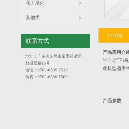
化工系列
其他类
产品详情
联系方式
产品应用介
地址：广东省东莞市常平镇漱新
半自动TPU
村盛景路16号
此机型适用
电话：0769-8339 7518
传真：0769-8339 7568
产品参数