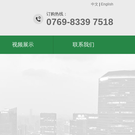
中文
|
English
订购热线：
0769-8339 7518
视频展示
联系我们