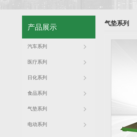
气垫系列
产品展示
汽车系列
医疗系列
日化系列
食品系列
气垫系列
电动系列