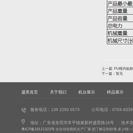
上一篇
: PU模内贴
下一篇：暂无
盛美首页
关于我们
机台展示
样品展示
服务电话：139 2293 6573
公司电话：0769-8339 
地址：广东省东莞市常平镇漱新村盛景路16号
技术
粤ICP备18121323号
全自动吹瓶机生产厂家,想了解定制价格,多少钱一台