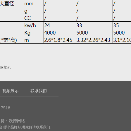
标吹塑机
视频展示
联系我们
7518
支持：
沃德网络
,哪个品牌好,哪家好请联系我们.