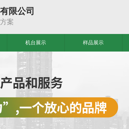
有限公司
方案
机台展示
样品展示