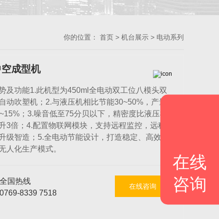
你的位置：
首页
>
机台展示
> 电动系列
中空成型机
势及功能1.此机型为450ml全电动双工位八模头双
自动吹塑机；2.与液压机相比节能30~50%，产量
0~15%；3.噪音低至75分贝以下，精密度比液压机
升3倍；4.配置物联网模块，支持远程监控，远程
升级智造；5.全电动节能设计，打造稳定、高效、
无人化生产模式。
在线
咨询
全国热线
在线咨询
0769-8339 7518