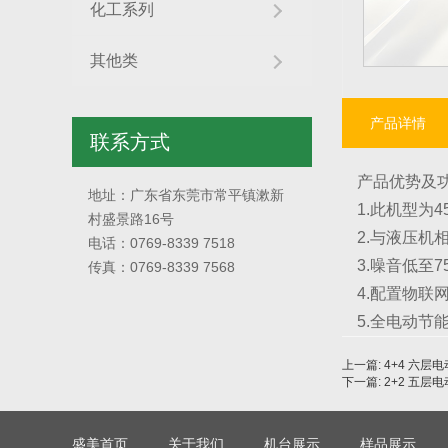
化工系列
其他类
产品详情
联系方式
产品优势及
地址：广东省东莞市常平镇漱新
1.此机型为
村盛景路16号
2.与液压机相
电话：0769-8339 7518
3.噪音低至
传真：0769-8339 7568
4.配置物
5.全电动
上一篇
: 4+4 六层
下一篇
: 2+2 五层
盛美首页
关于我们
机台展示
样品展示