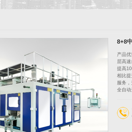
8+8
产品优
层高速
提高1
相比提
服务，
全自动